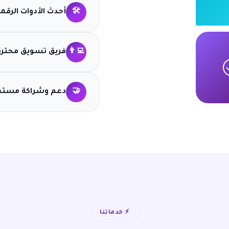
🛠️
أحدث الأدوات الرقم
👨‍💻
فريق تسويق محتر
🤝
دعم وشراكة مستم
⚡ خدماتنا