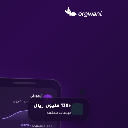
ا
📊
أرجواني
أ
شركة تسويق إلكتروني
+130 مليون ريال
📈
مبيعات محققة
+320%
نمو المبيعات