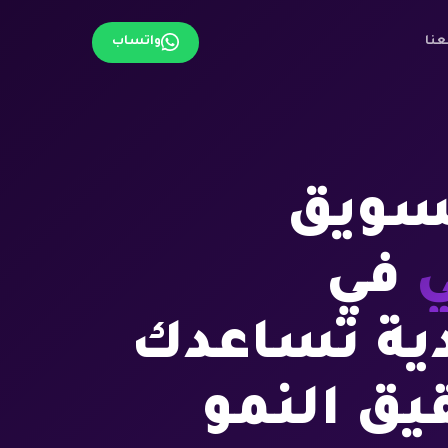
عنا
واتساب
سويق
ي
في
ية تساعدك
يق النمو