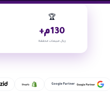
حسين محركات البحث SEO
إدارة حملات جوجل وميتا
تسويق إلكتروني احت
🏆
130م+
ريال مبيعات محققة
Google Partner