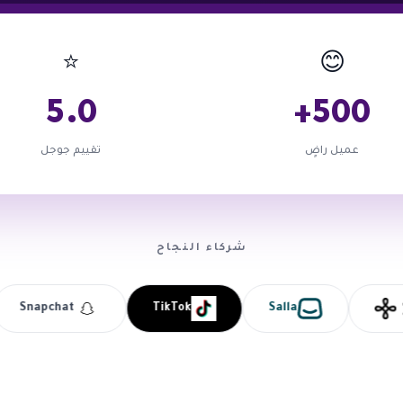
رافي
المتاجر الإلكترونية
برمجة المواقع والتطبيقات
إدارة السوشيال ميد
⭐
😊
5.0
500+
عميل راضٍ
تقييم جوجل
شركاء النجاح
Snapchat
TikTok
Salla