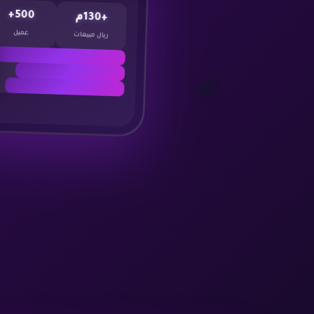
500+
+130م
عميل
ريال مبيعات
Google Ads
Meta Ads
💰
SEO