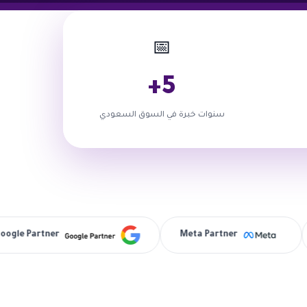
يا
مونتاج فيديو وموشن جرافيك
كتابة محتوى تسويقي
تصميم هوية تجا
📅
5+
سنوات خبرة في السوق السعودي
gle Partner
Meta Partner