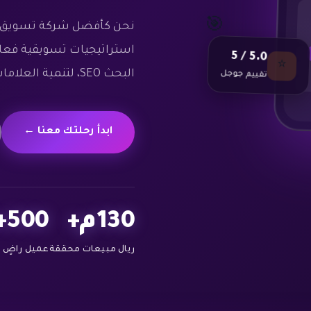
🎯
نحن كأفضل شركة تسويق 
استراتيجيات تسويقية فعالة
5.0 / 5
⭐
البحث SEO، لتنمية العلامات التجارية في السوق السعودي.
تقييم جوجل
ابدأ رحلتك معنا ←
130م+
500+
ريال مبيعات محققة
عميل راضٍ