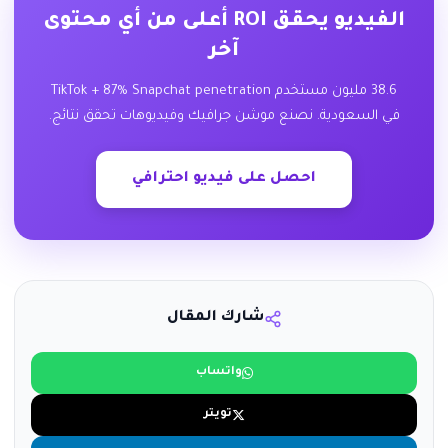
الفيديو يحقق ROI أعلى من أي محتوى
آخر
38.6 مليون مستخدم TikTok + 87% Snapchat penetration
في السعودية. نصنع موشن جرافيك وفيديوهات تحقق نتائج.
احصل على فيديو احترافي
شارك المقال
واتساب
تويتر