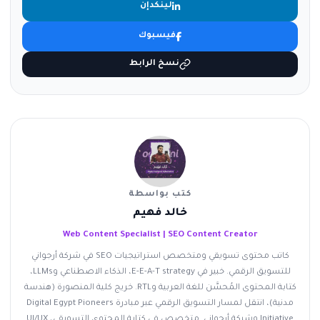
لينكدإن
فيسبوك
نسخ الرابط
كتب بواسطة
خالد فهيم
Web Content Specialist | SEO Content Creator
كاتب محتوى تسويقي ومتخصص استراتيجيات SEO في شركة أرجواني
للتسويق الرقمي. خبير في E-E-A-T strategy، الذكاء الاصطناعي وLLMs،
كتابة المحتوى المُحسَّن للغة العربية وRTL. خريج كلية المنصورة (هندسة
مدنية)، انتقل لمسار التسويق الرقمي عبر مبادرة Digital Egypt Pioneers
Initiative وشركة أرجواني. متخصص في كتابة المحتوى التسويقي، UI/UX