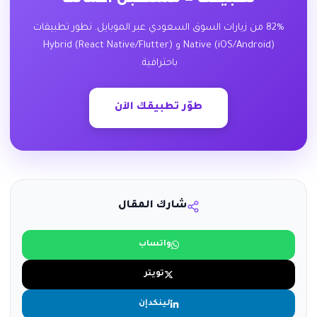
تطبيقك = مستقبل أعمالك
82% من زيارات السوق السعودي عبر الموبايل. نطور تطبيقات
Native (iOS/Android) و Hybrid (React Native/Flutter)
باحترافية.
طوّر تطبيقك الآن
شارك المقال
واتساب
تويتر
لينكدإن