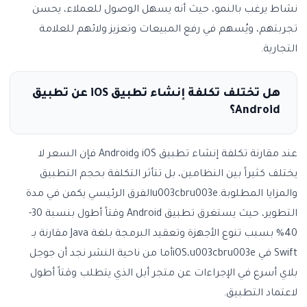
نشاط يرغب بالنمو، حيث أنه يسهل الوصول للعملاء، يحسن
تجربتهم، ويُسهم في رفع المبيعات وتعزيز ولائهم للعلامة
التجارية.
هل تختلف تكلفة إنشاء تطبيق iOS عن تطبيق
Android؟
عند مقارنة تكلفة إنشاء تطبيق iOS وAndroid فإن السعر لا
يختلف كثيراً بين النظامين، بل تتأثر التكلفة بحجم التطبيق
والمزايا المطلوبة.u003cbru003eالفرق الرئيسي يكمن في مدة
التطوير، حيث يستغرق تطبيق Android وقتاً أطول بنسبة 30-
40% بسبب تنوع الأجهزة وتعقيد البرمجة بلغة Java مقارنة بـ
Swift في iOS،u003cbru003eأما من ناحية النشر نجد أن جوجل
بلاي أسرع في الإجراءات عن متجر أبل الذي يتطلب وقتاً أطول
لاعتماد التطبيق.