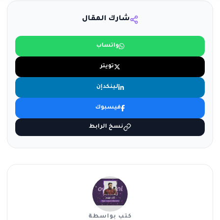
شارك المقال
واتساب
تويتر
لينكدإن
فيسبوك
نسخ الرابط
كتب بواسطة