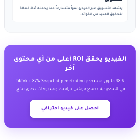
للتسويق
يشهد التسويق عبر الفيديو نمواً متسارعاً مما يجعله أداة فعالة
لتحقيق العديد من الفوائد…
الفيديو يحقق ROI أعلى من أي محتوى
آخر
38.6 مليون مستخدم TikTok + 87% Snapchat penetration
في السعودية. نصنع موشن جرافيك وفيديوهات تحقق نتائج.
احصل على فيديو احترافي