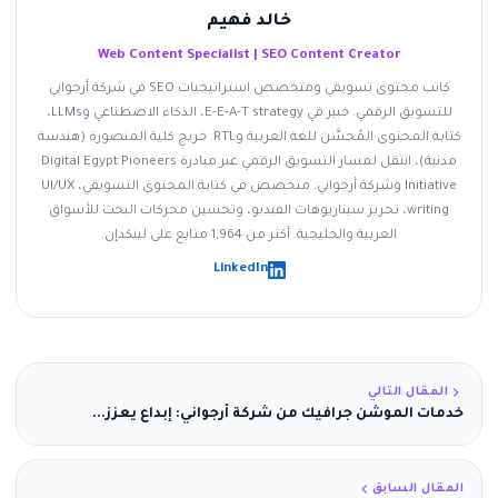
خالد فهيم
Web Content Specialist | SEO Content Creator
كاتب محتوى تسويقي ومتخصص استراتيجيات SEO في شركة أرجواني
للتسويق الرقمي. خبير في E-E-A-T strategy، الذكاء الاصطناعي وLLMs،
كتابة المحتوى المُحسَّن للغة العربية وRTL. خريج كلية المنصورة (هندسة
مدنية)، انتقل لمسار التسويق الرقمي عبر مبادرة Digital Egypt Pioneers
Initiative وشركة أرجواني. متخصص في كتابة المحتوى التسويقي، UI/UX
writing، تحرير سيناريوهات الفيديو، وتحسين محركات البحث للأسواق
العربية والخليجية. أكثر من 1,964 متابع على لينكدإن.
LinkedIn
المقال التالي
خدمات الموشن جرافيك من شركة أرجواني: إبداع يعزز...
المقال السابق