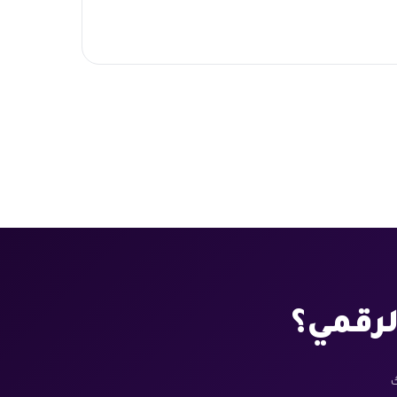
رقمي؟
ك