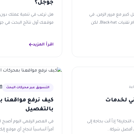
جوجل؟
ت البحث (SEO) تطورت بشكل كبير مع مرور الزمن، في
هل ترغب في تنمية عملك دون زيا
البداية كانت تعتمد على حشو الكلمات المفتاحية واستخدام تقنيات Black-hat، لكن
موقعك أول نتائج البحث في جوج
اقرأ المزيد
التسويق عبر محركات البحث
ي لخدمات
بالتفصيل
ارية؟ إذاً أنت بحاجة إلى
أفضل شركة...
أمراً أساسياً لنجاح أي موقع إل