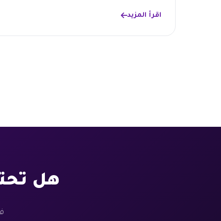
اقرأ المزيد
هل تحت
فر