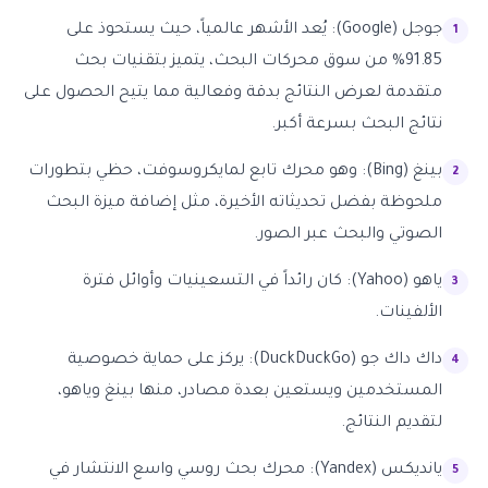
جوجل (Google): يُعد الأشهر عالمياً، حيث يستحوذ على
91.85% من سوق محركات البحث، يتميز بتقنيات بحث
متقدمة لعرض النتائج بدقة وفعالية مما يتيح الحصول على
نتائج البحث بسرعة أكبر.
بينغ (Bing): وهو محرك تابع لمايكروسوفت، حظي بتطورات
ملحوظة بفضل تحديثاته الأخيرة، مثل إضافة ميزة البحث
الصوتي والبحث عبر الصور.
ياهو (Yahoo): كان رائداً في التسعينيات وأوائل فترة
الألفينات.
داك داك جو (DuckDuckGo): يركز على حماية خصوصية
المستخدمين ويستعين بعدة مصادر، منها بينغ وياهو،
لتقديم النتائج.
يانديكس (Yandex): محرك بحث روسي واسع الانتشار في