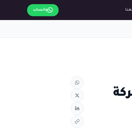
عنا
واتساب
كة