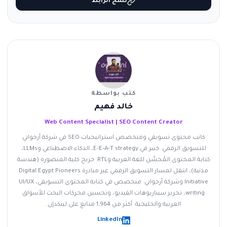
نسخ الرابط
كتب بواسطة
خالد فهيم
Web Content Specialist | SEO Content Creator
كاتب محتوى تسويقي ومتخصص استراتيجيات SEO في شركة أرجواني
للتسويق الرقمي. خبير في E-E-A-T strategy، الذكاء الاصطناعي وLLMs،
كتابة المحتوى المُحسَّن للغة العربية وRTL. خريج كلية المنصورة (هندسة
مدنية)، انتقل لمسار التسويق الرقمي عبر مبادرة Digital Egypt Pioneers
Initiative وشركة أرجواني. متخصص في كتابة المحتوى التسويقي، UI/UX
writing، تحرير سيناريوهات الفيديو، وتحسين محركات البحث للأسواق
العربية والخليجية. أكثر من 1,964 متابع على لينكدإن.
LinkedIn