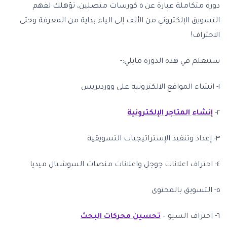
دورة متكاملة عبارة عن ٥ كورسات متصلين، تؤهلك لفهم
التسويق الإلكتروني من الألف إلى الياء بداية من المعرفة وحتى
الاحتراف!
ستتعلم في هذه الدورة مايلي:-
١- انشاء المواقع الالكترونية على ووردبريس
٢-
إنشاء المتاجر الإلكترونية
٣- إعداد وتنفيذ الإستراتيجيات التسويقية
٤- احتراف اعلانات جوجل واعلانات منصات السوشيال ميديا
٥- التسويق بالمحتوى
٦- احتراف السيو –
تحسين محركات البحث