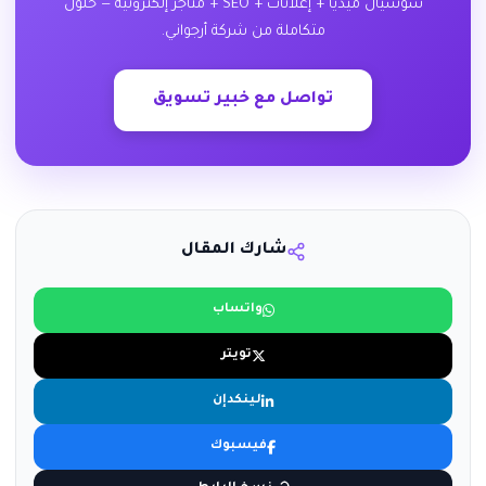
سوشيال ميديا + إعلانات + SEO + متاجر إلكترونية — حلول
متكاملة من شركة أرجواني.
تواصل مع خبير تسويق
شارك المقال
واتساب
تويتر
لينكدإن
فيسبوك